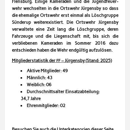
Flens­burg. Einige Kam­er­aden und die Jugend­feuer­
wehr wech­sel­ten in die Ortswehr Jür­gens­by so dass
die ehe­ma­lige Ortswehr erst ein­mal als Löschgruppe
Sün­derup weit­erex­istiert. Die Ortswehr Jür­gens­by
ver­wal­tete eine Zeit lang die Löschgruppe, deren
Fahrzeuge und die Liegen­schaft mit, bis sich die
verbliebe­nen Kam­er­aden im Som­mer 2016 dazu
entsch­ieden haben die Wehr endgültig aufzulösen.
Mit­glieder­sta­tis­tik der
– Jür­gens­by (Stand: 2025)
FF
Aktive Mit­glieder: 49
Männlich: 43
Weib­lich: 06
Durch­schnittsalter Ein­satz­abteilung:
34,7 Jahre
Ehren­mit­glieder: 02
Besuchen Sie auch die Unterkat­e­gorien dieser Seite