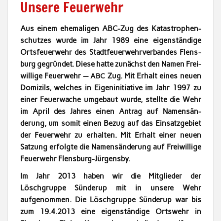
Unsere Feuerwehr
Aus einem ehe­ma­li­gen ABC-Zug des Katas­tro­phen­
schutzes wurde im Jahr 1989 eine eigen­ständi­ge
Orts­feuer­wehr des Stadt­feuer­wehrver­ban­des Flens­
burg gegrün­det. Diese hat­te zunächst den Namen Frei­
willige Feuer­wehr —
Zug. Mit Erhalt eines neuen
ABC
Dom­izils, welch­es in Eigenini­tia­tive im Jahr 1997 zu
ein­er Feuerwache umge­baut wurde, stellte die Wehr
im April des Jahres einen Antrag auf Namen­sän­
derung, um somit einen Bezug auf das Ein­satzge­bi­et
der Feuer­wehr zu erhal­ten. Mit Erhalt ein­er neuen
Satzung erfol­gte die Namen­sän­derung auf Frei­willige
Feuer­wehr Flensburg-Jürgensby.
Im Jahr 2013 haben wir die Mit­glieder der
Löschgruppe Sün­derup mit in unsere Wehr
aufgenom­men. Die Löschgruppe Sün­derup war bis
zum 19.4.2013 eine eigen­ständi­ge Ortswehr in