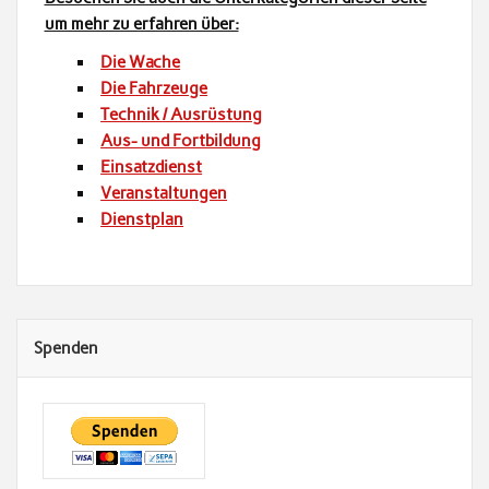
um mehr zu erfahren über:
Die Wache
Die Fahrzeuge
Tech­nik / Ausrüstung
Aus- und Fortbildung
Ein­satz­di­enst
Ver­anstal­tun­gen
Dien­st­plan
Spenden