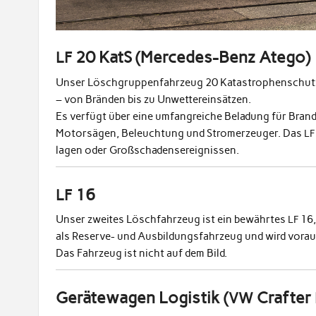
20 KatS (Mercedes-Benz Atego)
LF
Unser Löschgrup­pen­fahrzeug 20 Katas­tro­phen­schutz 
– von Brän­den bis zu Unwet­tere­in­sätzen.
Es ver­fügt über eine umfan­gre­iche Beladung für Brand
Motorsä­gen, Beleuch­tung und Stromerzeuger. Das
LF
la­gen oder Großschadensereignissen.
16
LF
Unser zweites Löschfahrzeug ist ein bewährtes
16,
LF
als Reserve- und Aus­bil­dungs­fahrzeug und wird vora
Das Fahrzeug ist nicht auf dem Bild.
Gerätewagen Logistik (
Crafter
VW