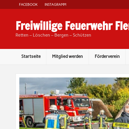
Skip
FACEBOOK
INSTAGRAMM
to
content
Freiwillige Feuerwehr F
Retten – Löschen – Bergen – Schützen
Startseite
Mitglied werden
Förderverein