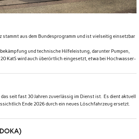
stammt aus dem Bun­de­spro­gramm und ist viel­seit­ig ein­set­zbar
­bekämp­fung und tech­nis­che Hil­feleis­tung, darunter Pumpen,
20 KatS wird auch überörtlich einge­set­zt, etwa bei Hochwasser­
 das seit fast 30 Jahren zuver­läs­sig im Dienst ist. Es dient aktuell
us­sichtlich Ende 2026 durch ein neues Löschfahrzeug erset­zt.
)
DOKA