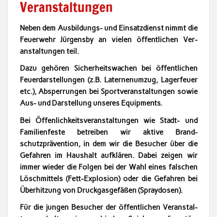
Veranstaltungen
Neben dem Aus­bil­dungs- und Ein­satz­di­enst nimmt die
Feuer­wehr Jür­gens­by an vie­len öffentlichen Ver­
anstal­tun­gen teil.
Dazu gehören Sicher­heitswachen bei öffentlichen
Feuer­darstel­lun­gen (z.B. Lat­er­nenumzug, Lager­feuer
etc.), Absper­run­gen bei Sportver­anstal­tun­gen sowie
Aus- und Darstel­lung unseres Equipments.
Bei Öffen­lichkeitsver­anstal­tun­gen wie Stadt- und
Fam­i­lien­feste betreiben wir aktive Brand­
schutzpräven­tion, in dem wir die Besuch­er über die
Gefahren im Haushalt aufk­lären. Dabei zeigen wir
immer wieder die Fol­gen bei der Wahl eines falschen
Löschmit­tels (Fett-Explo­sion) oder die Gefahren bei
Über­hitzung von Druck­gas­ge­fäßen (Spray­dosen).
Für die jun­gen Besuch­er der öffentlichen Ver­anstal­