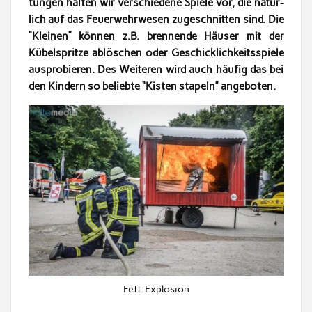
tun­gen hal­ten wir ver­schiedene Spiele vor, die natür­
lich auf das Feuer­wehrwe­sen zugeschnit­ten sind. Die
“Kleinen” kön­nen z.B. bren­nende Häuser mit der
Kübel­spritze ablöschen oder Geschick­lichkeitsspiele
aus­pro­bieren. Des Weit­eren wird auch häu­fig das bei
den Kindern so beliebte “Kisten stapeln” angeboten.
Fett-Explo­sion