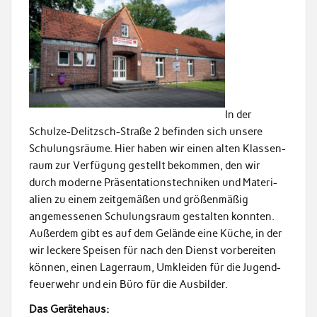
In der
Schulze-Delitzsch-Straße 2 befind­en sich unsere
Schu­lungsräume. Hier haben wir einen alten Klassen­
raum zur Ver­fü­gung gestellt bekom­men, den wir
durch mod­erne Präsen­ta­tion­stech­niken und Mate­ri­
alien zu einem zeit­gemäßen und größen­mäßig
angemesse­nen Schu­lungsraum gestal­ten kon­nten.
Außer­dem gibt es auf dem Gelände eine Küche, in der
wir leckere Speisen für nach den Dienst vor­bere­it­en
kön­nen, einen Lager­raum, Umk­lei­den für die Jugend­
feuer­wehr und ein Büro für die Ausbilder.
Das Geräte­haus: