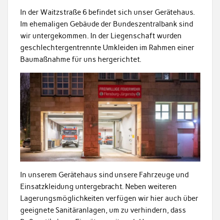
In der Wait­zs­traße 6 befind­et sich unser Geräte­haus.
Im ehe­ma­li­gen Gebäude der Bun­deszen­tral­bank sind
wir untergekom­men. In der Liegen­schaft wur­den
geschlechter­gen­tren­nte Umk­lei­den im Rah­men ein­er
Bau­maß­nahme für uns herg­erichtet.
In unserem Geräte­haus sind unsere Fahrzeuge und
Ein­satzk­lei­dung unterge­bracht. Neben weit­eren
Lagerungsmöglichkeit­en ver­fü­gen wir hier auch über
geeignete San­itäran­la­gen, um zu ver­hin­dern, dass